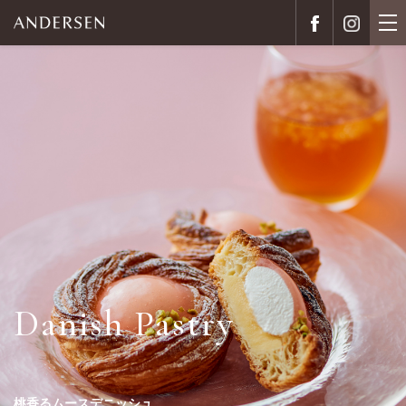
Recipe
ONLINE SHOP
Farmer's Bread
Danish Pastry
ファーマーズブレッドを楽しむレシピ
キッズパーティセット
とうもろこしのパン
桃香るムースデニッシュ