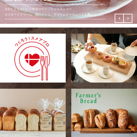
「きゅうりマリネとチーズのサンドイッチ」
夏休みにぴったり
北海道十勝産のゴールドラッシュを使用。
冷やしてもおいしい季節のデニッシュペストリー
四季折々の食材の魅力を引き出すのが得意な渡辺有子さんに、
お子さまと過ごす
コーンの甘みとうまみが詰まっています。
カスタードクリーム、桃のジャム、クリームチーズムースを重ねました。
ファーマーズブレッドを楽しむレシピを教えていただきました。
食卓やバーベキューに