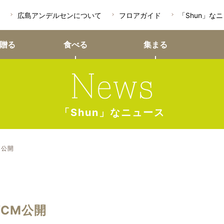
広島アンデルセンについて
フロアガイド
「Shun」な
贈る
食べる
集まる
「Shun」なニュース
M公開
CM公開