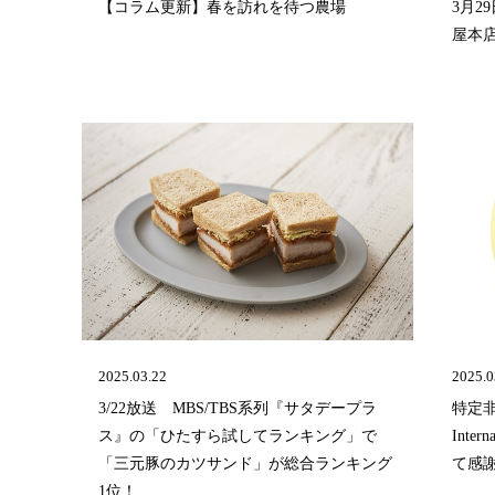
【コラム更新】春を訪れを待つ農場
3月2
屋本
2025.03.22
2025.0
3/22放送 MBS/TBS系列『サタデープラ
特定非
ス』の「ひたすら試してランキング」で
Int
「三元豚のカツサンド」が総合ランキング
て感
1位！