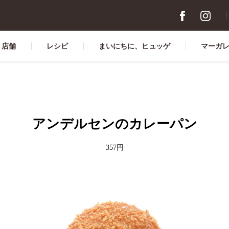
店舗
レシピ
まいにちに、ヒュッゲ
マーガ
アンデルセンのカレーパン
357円