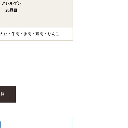
アレルゲン
28品目
大豆
牛肉
豚肉
鶏肉
りんご
一覧