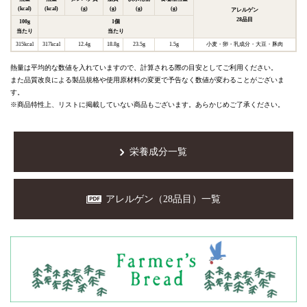
(kcal)
(kcal)
(g)
(g)
(g)
(g)
アレルゲン
28品目
100g
1個
当たり
当たり
315kcal
317kcal
12.4g
18.8g
23.5g
1.5g
小麦
卵
乳成分
大豆
豚肉
熱量は平均的な数値を入れていますので、計算される際の目安としてご利用ください。
また品質改良による製品規格や使用原材料の変更で予告なく数値が変わることがございま
す。
※商品特性上、リストに掲載していない商品もございます。あらかじめご了承ください。
栄養成分一覧
アレルゲン（28品目）一覧