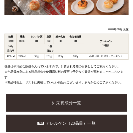
2026年08月現在
熱量
熱量
タンパク質
脂質
炭水化物
食塩相当量
(kcal)
(kcal)
(g)
(g)
(g)
(g)
アレルゲン
28品目
100g
1個
当たり
当たり
475kcal
200kcal
3.2g
12.1g
19.5g
0.06g
小麦
卵
乳成分
アーモンド
熱量は平均的な数値を入れていますので、計算される際の目安としてご利用ください。
また品質改良による製品規格や使用原材料の変更で予告なく数値が変わることがございま
す。
※商品特性上、リストに掲載していない商品もございます。あらかじめご了承ください。
栄養成分一覧
アレルゲン（28品目）一覧