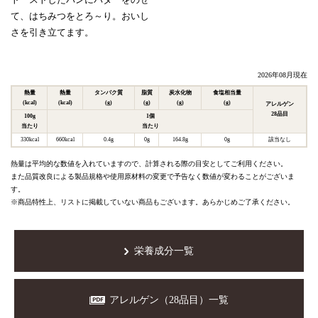
て、はちみつをとろ～り。おいし
さを引き立てます。
2026年08月現在
熱量
熱量
タンパク質
脂質
炭水化物
食塩相当量
(kcal)
(kcal)
(g)
(g)
(g)
(g)
アレルゲン
28品目
100g
1個
当たり
当たり
330kcal
660kcal
0.4g
0g
164.8g
0g
該当なし
熱量は平均的な数値を入れていますので、計算される際の目安としてご利用ください。
また品質改良による製品規格や使用原材料の変更で予告なく数値が変わることがございま
す。
※商品特性上、リストに掲載していない商品もございます。あらかじめご了承ください。
栄養成分一覧
アレルゲン（28品目）一覧