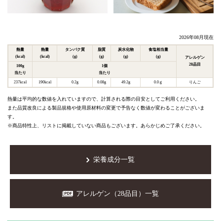
2026年08月現在
熱量
熱量
タンパク質
脂質
炭水化物
食塩相当量
(kcal)
(kcal)
(g)
(g)
(g)
(g)
アレルゲン
28品目
100g
1個
当たり
当たり
237kcal
190kcal
0.2g
0.08g
49.2g
0.0ｇ
りんご
熱量は平均的な数値を入れていますので、計算される際の目安としてご利用ください。
また品質改良による製品規格や使用原材料の変更で予告なく数値が変わることがございま
す。
※商品特性上、リストに掲載していない商品もございます。あらかじめご了承ください。
栄養成分一覧
アレルゲン（28品目）一覧