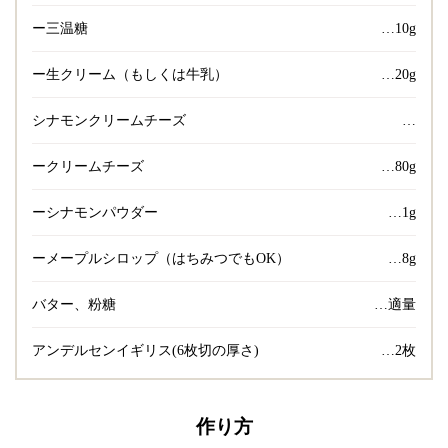
ー三温糖
…10g
ー生クリーム（もしくは牛乳）
…20g
シナモンクリームチーズ
…
ークリームチーズ
…80g
ーシナモンパウダー
…1g
ーメープルシロップ（はちみつでもOK）
…8g
バター、粉糖
…適量
アンデルセンイギリス(6枚切の厚さ)
…2枚
作り方