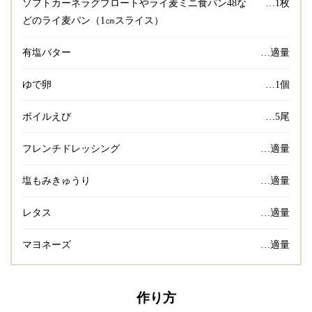
ソフトカーネラグブロートやライ麦ミニ食パン48な
…1枚
どのライ麦パン（1㎝スライス）
有塩バター
…適量
ゆで卵
…1個
ボイルえび
…5尾
フレンチドレッシング
…適量
塩もみきゅうり
…適量
レタス
…適量
マヨネーズ
…適量
作り方