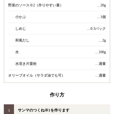
野菜のソース※2（作りやすい量）
…20g
小かぶ
…1個
しめじ
…0.3パック
和風だし
…2g
水
…100g
水溶き片栗粉
…適量
オリーブオイル（サラダ油でも可）
…適量
作り方
1
サンマのつくね※1を作ります