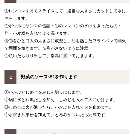
①レンコンを薄くスライスして、適当な大きさにカットして水に
さらします。
②ボウルにサンマの缶詰・①のレンコンの水けをきったもの・
卵・小麦粉を入れてよく混ぜます。
③②をひと口大の大きさに成型し、油を熱したフライパンで弱火
で両面を焼きます。※焦がさないように注意
④焼いたら取り出して、常温に置いておきます。
2
野菜のソース※2を作ります
①小かぶとしめじをみじん切りにします。
②鍋に水と和風だしを加え、しめじを入れて火にかけます。
③しめじに火が通ったら、小かぶを入れて火を止めます。
④水溶き片栗粉を加えて、とろみがついたら完成です。