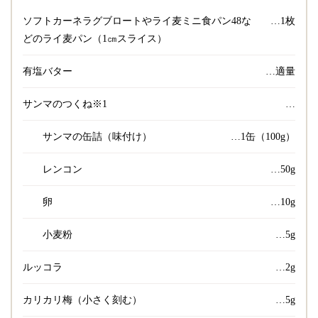
ソフトカーネラグブロートやライ麦ミニ食パン48な
…1枚
どのライ麦パン（1㎝スライス）
有塩バター
…適量
サンマのつくね※1
…
サンマの缶詰（味付け）
…1缶（100g）
レンコン
…50g
卵
…10g
小麦粉
…5g
ルッコラ
…2g
カリカリ梅（小さく刻む）
…5g