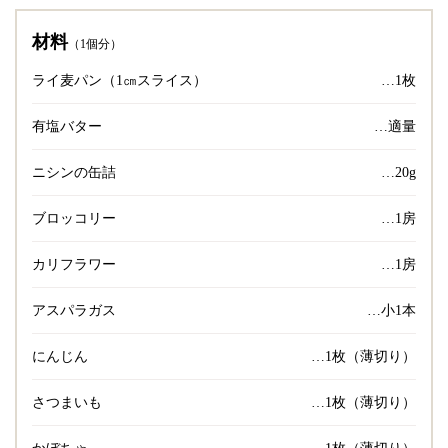
材料
（1個分）
ライ麦パン（1㎝スライス）
…1枚
有塩バター
…適量
ニシンの缶詰
…20g
ブロッコリー
…1房
カリフラワー
…1房
アスパラガス
…小1本
にんじん
…1枚（薄切り）
さつまいも
…1枚（薄切り）