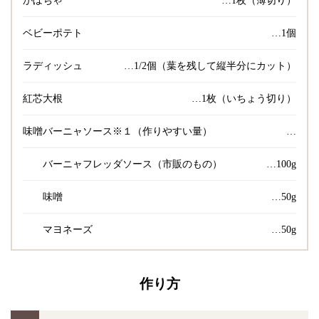
かぼちゃ
…1枚（薄切り）
ベビーポテト
…1個
ラディッシュ
…1/2個（葉を残して縦半分にカット）
紅芯大根
…1枚（いちょう切り）
味噌バーニャソース※１（作りやすい量）
…
バーニャフレッダソース（市販のもの）
…100g
味噌
…50g
マヨネーズ
…50g
作り方