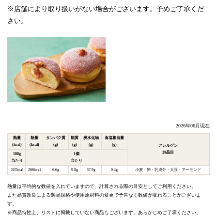
※店舗により取り扱いがない場合がございます。予めご了承くだ
さい。
2026年06月現在
熱量
熱量
タンパク質
脂質
炭水化物
食塩相当量
(kcal)
(kcal)
(g)
(g)
(g)
(g)
アレルゲン
28品目
100g
1個
当たり
当たり
267kcal
266kcal
6.6g
9.8g
37.9g
0.4g
小麦
卵
乳成分
大豆
アーモンド
熱量は平均的な数値を入れていますので、計算される際の目安としてご利用ください。
また品質改良による製品規格や使用原材料の変更で予告なく数値が変わることがございま
す。
※商品特性上、リストに掲載していない商品もございます。あらかじめご了承ください。