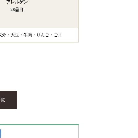
アレルゲン
28品目
成分
大豆
牛肉
りんご
ごま
一覧