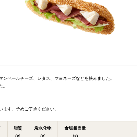
マンベールチーズ、レタス、マヨネーズなどを挟みました。
た。
います。予めご了承ください。
質
脂質
炭水化物
食塩相当量
(g)
(g)
(g)