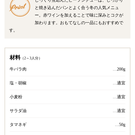
じっくり煮込んだビーフシチューは、しっかり
と焼き込んだパンとよく合う冬の人気メニュ
ー。赤ワインを加えることで味に深みとコクが
加わります。おもてなしの一品にもおすすめで
す。
材料
（2～3人分）
牛バラ肉
…200g
塩・胡椒
…適宜
小麦粉
…適宜
サラダ油
…適宜
タマネギ
…50g