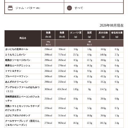
ジャム・バター etc.
すべて
2026年08月現在
熱量
熱量
タンパク質
脂質
炭水化物
食塩相当量
(kcal)
(kcal)
(g)
(g)
(g)
(g)
商品名
100g
1個
当たり
当たり
まいにちの玄米ロール
258kcal
93kcal
3.0g
1.8g
16.0g
0.3g
とうもろこしのパン
208kcal
717kcal
23.7g
4.4g
148.0g
2.7g
粗挽きソーセージのパン
299kcal
262kcal
8.5g
12.7g
28.6g
1.2g
桃香るムースデニッシュ
332kcal
276kcal
4.0g
16.3g
27.6g
0.4g
トマト＆チキン
284kcal
222kcal
8.4g
9.5g
24.3g
1.0g
ブルーベリーマフィン
340kcal
326kcal
4.3g
15.3g
43.2g
0.7g
あんずのクリームパン
298kcal
232kcal
5.9g
8.5g
33.2g
0.5g
アンデルセンファームのはちみつ
303kcal
424.2kcal
1.82g
0g
114.7g
0g
（ミニ）
宮崎県産枝豆とベーコンのフォカ
253kcal
225kcal
8.0g
9.0g
28.0g
0.8g
ッチャ
完熟トマトとモッツァレラチーズ
225kcal
191kcal
7.4g
5.3g
28.6g
0.7g
のフォカッチャ
えびとアボカドのサンド
230kcal
311kcal
9.3g
18.8g
26.6g
1.5g
クールサマーブレッド（芸北りん
273kcal
902kcal
18.3g
12.5g
181.5g
2.4g
ご＆モハベレーズン）